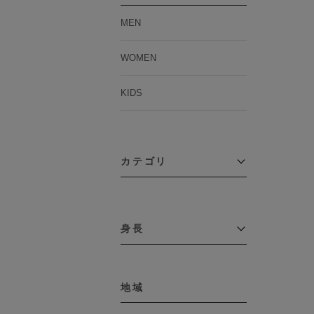
MEN
WOMEN
KIDS
カテゴリ
アウター
コーチジャケット
身長
コート
その他アウター
～109cm
ダウンジャケット
テーラードジャケット
地域
110cm～119cm
デニムジャケット