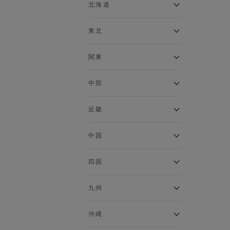
ベスト
北海道
120cm～129cm
マウンテンパーカー・ウィン
ドブレーカー
アルティモール東神楽店
東北
130cm～139cm
イオン札幌西岡店
トップス
銀河モール花巻店
関東
140cm～149cm
カーディガン
イオンタウン南陽店
キャミソール・タンクトップ
ジョイフル本田千代田店
ガーラタウン青森店
中部
スウェット・トレーナー
150cm～159cm
イオン栃木店
イオン米沢店
タンクトップ
ギャラリエアピタ知立店
MINANO分倍河原店
近畿
ニット・セーター
160cm～169cm
イオンタウン大垣店
ガーデン前橋店
パーカー
エコール・リラ店
半田インター店
中国
ベスト・ジレ
イオンモール下妻店
170cm～179cm
フレスポ福知山店
エアポートウォーク名古屋店
ポロシャツ
MEGAドン・キホーテUNY佐
Pモール藤田店
エスタ和田山店
四国
五分袖・七分袖Tシャツ
原東店
イオンタウン刈谷店
180cm～189cm
フジグラン三原店
五分袖・七分袖シャツ
イオンモール東員
イオンタウンふじみ野店
ラグーナテンボス蒲郡店
パワーセンター高知店
ゆめタウン益田店
九州
長袖Tシャツ
バザールタウン篠山店
190cm～
ザ・マーケットプレイス川越
バロー刈谷店
フジグラン北島店
長袖シャツ
総社
的場店
ミ・ナーラ店
イオンモール三光店
NAVYららぽーと沼津
半袖Tシャツ
高知インター北川添
沖縄
東岡山
川崎DICE店
セブンパーク天美店
フレスポ鳥栖店
半袖シャツ
NAVY イオンモール豊川
イオンモール今治新都市