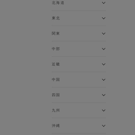
ベスト
北海道
120cm～129cm
マウンテンパーカー・ウィン
ドブレーカー
アルティモール東神楽店
東北
130cm～139cm
イオン札幌西岡店
トップス
銀河モール花巻店
関東
140cm～149cm
カーディガン
イオンタウン南陽店
キャミソール・タンクトップ
ジョイフル本田千代田店
ガーラタウン青森店
中部
スウェット・トレーナー
150cm～159cm
イオン栃木店
イオン米沢店
タンクトップ
ギャラリエアピタ知立店
MINANO分倍河原店
近畿
ニット・セーター
160cm～169cm
イオンタウン大垣店
ガーデン前橋店
パーカー
エコール・リラ店
半田インター店
中国
ベスト・ジレ
イオンモール下妻店
170cm～179cm
フレスポ福知山店
エアポートウォーク名古屋店
ポロシャツ
MEGAドン・キホーテUNY佐
Pモール藤田店
エスタ和田山店
四国
五分袖・七分袖Tシャツ
原東店
イオンタウン刈谷店
180cm～189cm
フジグラン三原店
五分袖・七分袖シャツ
イオンモール東員
イオンタウンふじみ野店
ラグーナテンボス蒲郡店
パワーセンター高知店
ゆめタウン益田店
九州
長袖Tシャツ
バザールタウン篠山店
190cm～
ザ・マーケットプレイス川越
バロー刈谷店
フジグラン北島店
長袖シャツ
総社
的場店
ミ・ナーラ店
イオンモール三光店
NAVYららぽーと沼津
半袖Tシャツ
高知インター北川添
沖縄
東岡山
川崎DICE店
セブンパーク天美店
フレスポ鳥栖店
半袖シャツ
NAVY イオンモール豊川
イオンモール今治新都市