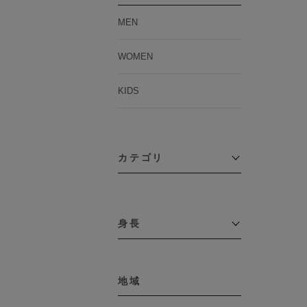
MEN
WOMEN
KIDS
カテゴリ
アウター
コーチジャケット
身長
コート
その他アウター
～109cm
ダウンジャケット
テーラードジャケット
地域
110cm～119cm
デニムジャケット