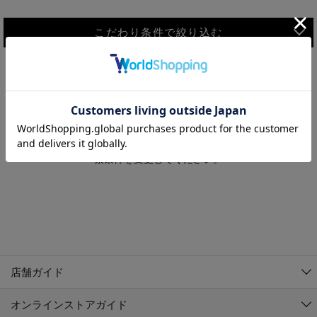
こだわり条件で絞り込む
MEN
WOMEN
アウター
検索条件に該当するコーディネートが見つかりませんでした。 検
KIDS
索条件を変更してください。
コーチジャケット
～109cm
コート
110cm～119cm
北海道
その他アウター
120cm～129cm
ダウンジャケット
東北
アルティモール東神楽店
130cm～139cm
テーラードジャケット
イオン札幌西岡店
関東
銀河モール花巻店
140cm～149cm
店舗ガイド
デニムジャケット
イオンタウン南陽店
150cm～159cm
中部
ジョイフル本田千代田店
オンラインストアガイド
ベスト
ガーラタウン青森店
160cm～169cm