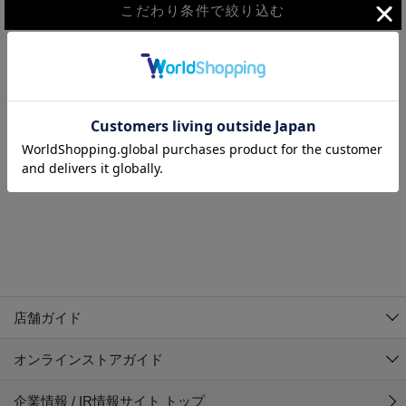
こだわり条件で絞り込む
MEN
WOMEN
アウター
検索条件に該当するコーディネートが見つかりませんでした。 検
KIDS
索条件を変更してください。
コーチジャケット
～109cm
コート
110cm～119cm
北海道
その他アウター
120cm～129cm
ダウンジャケット
東北
アルティモール東神楽店
130cm～139cm
テーラードジャケット
イオン札幌西岡店
関東
銀河モール花巻店
140cm～149cm
店舗ガイド
デニムジャケット
イオンタウン南陽店
150cm～159cm
中部
ジョイフル本田千代田店
オンラインストアガイド
ベスト
ガーラタウン青森店
160cm～169cm
イオン栃木店
近畿
ギャラリエアピタ知立店
マウンテンパーカー・ウィンドブレーカー
企業情報 / IR情報サイト トップ
イオン米沢店
170cm～179cm