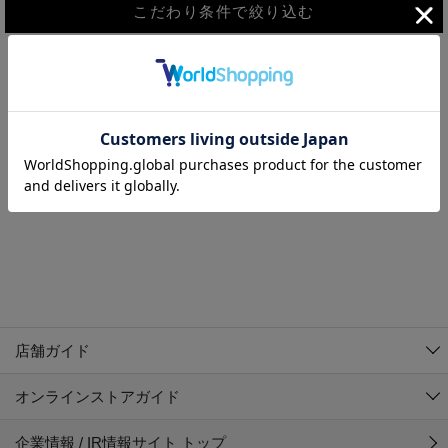
こだわり条件で絞り込む
MEN
WOMEN
アウター
検索条件に該当するコーディネートが見つかりませんでした。 検
KIDS
索条件を変更してください。
コーチジャケット
～109cm
コート
110cm～119cm
北海道
その他アウター
120cm～129cm
ダウンジャケット
東北
アルティモール東神楽店
130cm～139cm
テーラードジャケット
イオン札幌西岡店
関東
銀河モール花巻店
140cm～149cm
店舗ガイド
デニムジャケット
イオンタウン南陽店
150cm～159cm
中部
ジョイフル本田千代田店
オンラインストアガイド
ベスト
ガーラタウン青森店
160cm～169cm
イオン栃木店
近畿
ギャラリエアピタ知立店
マウンテンパーカー・ウィンドブレーカー
企業情報 / IR情報サイト トップ
イオン米沢店
170cm～179cm