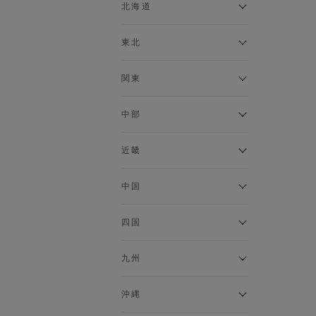
ベスト
北海道
120cm～129cm
マウンテンパーカー・ウィン
ドブレーカー
アルティモール東神楽店
東北
130cm～139cm
イオン札幌西岡店
トップス
銀河モール花巻店
関東
140cm～149cm
カーディガン
イオンタウン南陽店
キャミソール・タンクトップ
ジョイフル本田千代田店
ガーラタウン青森店
中部
スウェット・トレーナー
150cm～159cm
イオン栃木店
イオン米沢店
タンクトップ
ギャラリエアピタ知立店
MINANO分倍河原店
近畿
ニット・セーター
160cm～169cm
イオンタウン大垣店
ガーデン前橋店
パーカー
エコール・リラ店
半田インター店
中国
ベスト・ジレ
イオンモール下妻店
170cm～179cm
フレスポ福知山店
エアポートウォーク名古屋店
ポロシャツ
MEGAドン・キホーテUNY佐
Pモール藤田店
エスタ和田山店
四国
五分袖・七分袖Tシャツ
原東店
イオンタウン刈谷店
180cm～189cm
フジグラン三原店
五分袖・七分袖シャツ
イオンモール東員
イオンタウンふじみ野店
ラグーナテンボス蒲郡店
パワーセンター高知店
ゆめタウン益田店
九州
長袖Tシャツ
バザールタウン篠山店
190cm～
ザ・マーケットプレイス川越
バロー刈谷店
フジグラン北島店
長袖シャツ
総社
的場店
ミ・ナーラ店
イオンモール三光店
NAVYららぽーと沼津
半袖Tシャツ
高知インター北川添
沖縄
東岡山
川崎DICE店
セブンパーク天美店
フレスポ鳥栖店
半袖シャツ
NAVY イオンモール豊川
イオンモール今治新都市