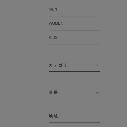
MEN
WOMEN
KIDS
カテゴリ
アウター
コーチジャケット
身長
コート
その他アウター
～109cm
ダウンジャケット
テーラードジャケット
地域
110cm～119cm
デニムジャケット