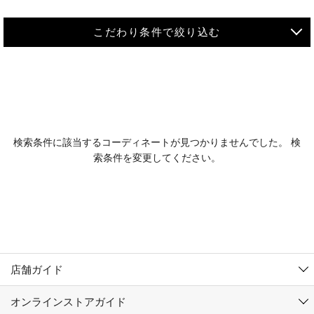
こだわり条件で絞り込む
MEN
WOMEN
アウター
検索条件に該当するコーディネートが見つかりませんでした。 検
KIDS
索条件を変更してください。
コーチジャケット
～109cm
コート
110cm～119cm
北海道
その他アウター
120cm～129cm
ダウンジャケット
東北
アルティモール東神楽店
130cm～139cm
テーラードジャケット
イオン札幌西岡店
関東
銀河モール花巻店
140cm～149cm
店舗ガイド
デニムジャケット
イオンタウン南陽店
150cm～159cm
中部
ジョイフル本田千代田店
オンラインストアガイド
ベスト
ガーラタウン青森店
160cm～169cm