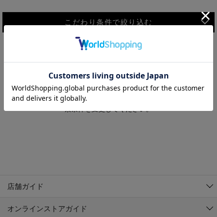
こだわり条件で絞り込む
MEN
WOMEN
アウター
検索条件に該当するコーディネートが見つかりませんでした。 検
KIDS
索条件を変更してください。
コーチジャケット
～109cm
コート
110cm～119cm
北海道
その他アウター
120cm～129cm
ダウンジャケット
東北
アルティモール東神楽店
130cm～139cm
テーラードジャケット
イオン札幌西岡店
関東
銀河モール花巻店
140cm～149cm
店舗ガイド
デニムジャケット
イオンタウン南陽店
150cm～159cm
中部
ジョイフル本田千代田店
オンラインストアガイド
ベスト
ガーラタウン青森店
160cm～169cm