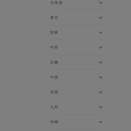
ベスト
北海道
120cm～129cm
マウンテンパーカー・ウィン
ドブレーカー
アルティモール東神楽店
東北
130cm～139cm
イオン札幌西岡店
トップス
銀河モール花巻店
関東
140cm～149cm
カーディガン
イオンタウン南陽店
キャミソール・タンクトップ
ジョイフル本田千代田店
ガーラタウン青森店
中部
スウェット・トレーナー
150cm～159cm
イオン栃木店
イオン米沢店
タンクトップ
ギャラリエアピタ知立店
MINANO分倍河原店
近畿
ニット・セーター
160cm～169cm
イオンタウン大垣店
ガーデン前橋店
パーカー
エコール・リラ店
半田インター店
中国
ベスト・ジレ
イオンモール下妻店
170cm～179cm
フレスポ福知山店
エアポートウォーク名古屋店
ポロシャツ
MEGAドン・キホーテUNY佐
Pモール藤田店
エスタ和田山店
四国
五分袖・七分袖Tシャツ
原東店
イオンタウン刈谷店
180cm～189cm
フジグラン三原店
五分袖・七分袖シャツ
イオンモール東員
イオンタウンふじみ野店
ラグーナテンボス蒲郡店
パワーセンター高知店
ゆめタウン益田店
九州
長袖Tシャツ
バザールタウン篠山店
190cm～
ザ・マーケットプレイス川越
バロー刈谷店
フジグラン北島店
長袖シャツ
総社
的場店
ミ・ナーラ店
イオンモール三光店
NAVYららぽーと沼津
半袖Tシャツ
高知インター北川添
沖縄
東岡山
川崎DICE店
セブンパーク天美店
フレスポ鳥栖店
半袖シャツ
NAVY イオンモール豊川
イオンモール今治新都市