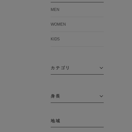
MEN
WOMEN
KIDS
カテゴリ
アウター
コーチジャケット
身長
コート
その他アウター
～109cm
ダウンジャケット
テーラードジャケット
地域
110cm～119cm
デニムジャケット