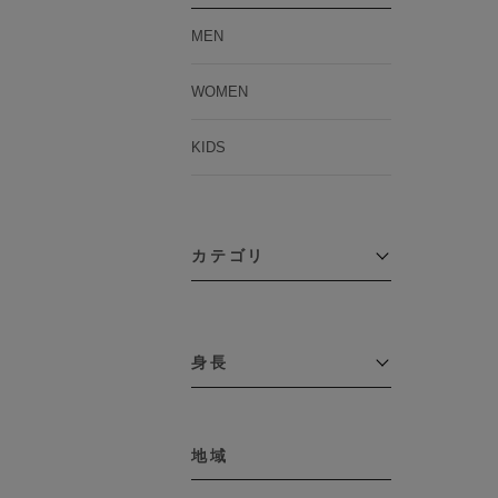
MEN
WOMEN
KIDS
カテゴリ
アウター
コーチジャケット
身長
コート
その他アウター
～109cm
ダウンジャケット
テーラードジャケット
地域
110cm～119cm
デニムジャケット