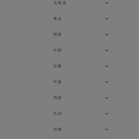
ベスト
北海道
120cm～129cm
マウンテンパーカー・ウィン
ドブレーカー
アルティモール東神楽店
東北
130cm～139cm
イオン札幌西岡店
トップス
銀河モール花巻店
関東
140cm～149cm
カーディガン
イオンタウン南陽店
キャミソール・タンクトップ
ジョイフル本田千代田店
ガーラタウン青森店
中部
スウェット・トレーナー
150cm～159cm
イオン栃木店
イオン米沢店
タンクトップ
ギャラリエアピタ知立店
MINANO分倍河原店
近畿
ニット・セーター
160cm～169cm
イオンタウン大垣店
ガーデン前橋店
パーカー
エコール・リラ店
半田インター店
中国
ベスト・ジレ
イオンモール下妻店
170cm～179cm
フレスポ福知山店
エアポートウォーク名古屋店
ポロシャツ
MEGAドン・キホーテUNY佐
Pモール藤田店
エスタ和田山店
四国
五分袖・七分袖Tシャツ
原東店
イオンタウン刈谷店
180cm～189cm
フジグラン三原店
五分袖・七分袖シャツ
イオンモール東員
イオンタウンふじみ野店
ラグーナテンボス蒲郡店
パワーセンター高知店
ゆめタウン益田店
九州
長袖Tシャツ
バザールタウン篠山店
190cm～
ザ・マーケットプレイス川越
バロー刈谷店
フジグラン北島店
長袖シャツ
総社
的場店
ミ・ナーラ店
イオンモール三光店
NAVYららぽーと沼津
半袖Tシャツ
高知インター北川添
沖縄
東岡山
川崎DICE店
セブンパーク天美店
フレスポ鳥栖店
半袖シャツ
NAVY イオンモール豊川
イオンモール今治新都市