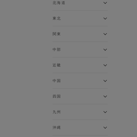
ベスト
北海道
120cm～129cm
マウンテンパーカー・ウィン
ドブレーカー
アルティモール東神楽店
東北
130cm～139cm
イオン札幌西岡店
トップス
銀河モール花巻店
関東
140cm～149cm
カーディガン
イオンタウン南陽店
キャミソール・タンクトップ
ジョイフル本田千代田店
ガーラタウン青森店
中部
スウェット・トレーナー
150cm～159cm
イオン栃木店
イオン米沢店
タンクトップ
ギャラリエアピタ知立店
MINANO分倍河原店
近畿
ニット・セーター
160cm～169cm
イオンタウン大垣店
ガーデン前橋店
パーカー
エコール・リラ店
半田インター店
中国
ベスト・ジレ
イオンモール下妻店
170cm～179cm
フレスポ福知山店
エアポートウォーク名古屋店
ポロシャツ
MEGAドン・キホーテUNY佐
Pモール藤田店
エスタ和田山店
四国
五分袖・七分袖Tシャツ
原東店
イオンタウン刈谷店
180cm～189cm
フジグラン三原店
五分袖・七分袖シャツ
イオンモール東員
イオンタウンふじみ野店
ラグーナテンボス蒲郡店
パワーセンター高知店
ゆめタウン益田店
九州
長袖Tシャツ
バザールタウン篠山店
190cm～
ザ・マーケットプレイス川越
バロー刈谷店
フジグラン北島店
長袖シャツ
総社
的場店
ミ・ナーラ店
イオンモール三光店
NAVYららぽーと沼津
半袖Tシャツ
高知インター北川添
沖縄
東岡山
川崎DICE店
セブンパーク天美店
フレスポ鳥栖店
半袖シャツ
NAVY イオンモール豊川
イオンモール今治新都市