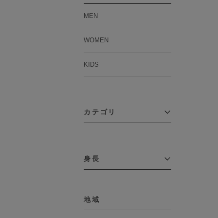
MEN
WOMEN
KIDS
カテゴリ
アウター
コーチジャケット
身長
コート
その他アウター
～109cm
ダウンジャケット
テーラードジャケット
地域
110cm～119cm
デニムジャケット