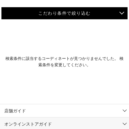
こだわり条件で絞り込む
MEN
WOMEN
アウター
検索条件に該当するコーディネートが見つかりませんでした。 検
KIDS
索条件を変更してください。
コーチジャケット
～109cm
コート
110cm～119cm
北海道
その他アウター
120cm～129cm
ダウンジャケット
東北
アルティモール東神楽店
130cm～139cm
テーラードジャケット
イオン札幌西岡店
関東
銀河モール花巻店
140cm～149cm
店舗ガイド
デニムジャケット
イオンタウン南陽店
150cm～159cm
中部
ジョイフル本田千代田店
オンラインストアガイド
ベスト
ガーラタウン青森店
160cm～169cm