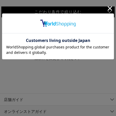
こだわり条件で絞り込む
MEN
WOMEN
アウター
検索条件に該当するコーディネートが見つかりませんでした。 検
KIDS
索条件を変更してください。
コーチジャケット
～109cm
コート
110cm～119cm
北海道
その他アウター
120cm～129cm
ダウンジャケット
東北
アルティモール東神楽店
130cm～139cm
テーラードジャケット
イオン札幌西岡店
関東
銀河モール花巻店
140cm～149cm
店舗ガイド
デニムジャケット
イオンタウン南陽店
150cm～159cm
中部
ジョイフル本田千代田店
オンラインストアガイド
ベスト
ガーラタウン青森店
160cm～169cm