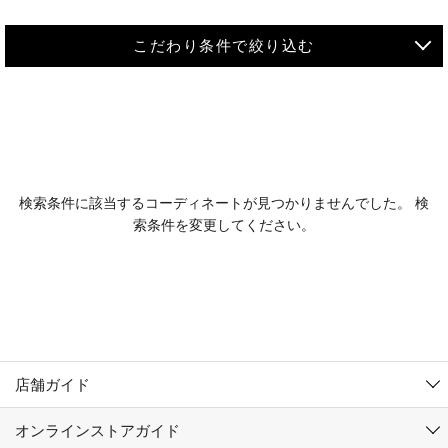
こだわり条件で絞り込む
MEN
WOMEN
アウター
検索条件に該当するコーディネートが見つかりませんでした。 検
KIDS
索条件を変更してください。
コーチジャケット
～109cm
コート
110cm～119cm
北海道
その他アウター
120cm～129cm
ダウンジャケット
東北
アルティモール東神楽店
130cm～139cm
テーラードジャケット
イオン札幌西岡店
関東
銀河モール花巻店
140cm～149cm
店舗ガイド
デニムジャケット
イオンタウン南陽店
150cm～159cm
中部
ジョイフル本田千代田店
オンラインストアガイド
ベスト
ガーラタウン青森店
160cm～169cm