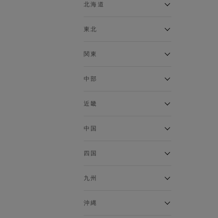
ベスト
北海道
120cm～129cm
マウンテンパーカー・ウィン
ドブレーカー
アルティモール東神楽店
東北
130cm～139cm
イオン札幌西岡店
トップス
銀河モール花巻店
関東
140cm～149cm
カーディガン
イオンタウン南陽店
キャミソール・タンクトップ
ジョイフル本田千代田店
ガーラタウン青森店
中部
スウェット・トレーナー
150cm～159cm
イオン栃木店
イオン米沢店
タンクトップ
ギャラリエアピタ知立店
MINANO分倍河原店
近畿
ニット・セーター
160cm～169cm
イオンタウン大垣店
ガーデン前橋店
パーカー
エコール・リラ店
半田インター店
中国
ベスト・ジレ
イオンモール下妻店
170cm～179cm
フレスポ福知山店
エアポートウォーク名古屋店
ポロシャツ
MEGAドン・キホーテUNY佐
Pモール藤田店
エスタ和田山店
四国
五分袖・七分袖Tシャツ
原東店
イオンタウン刈谷店
180cm～189cm
フジグラン三原店
五分袖・七分袖シャツ
イオンモール東員
イオンタウンふじみ野店
ラグーナテンボス蒲郡店
パワーセンター高知店
ゆめタウン益田店
九州
長袖Tシャツ
バザールタウン篠山店
190cm～
ザ・マーケットプレイス川越
バロー刈谷店
フジグラン北島店
長袖シャツ
総社
的場店
ミ・ナーラ店
イオンモール三光店
NAVYららぽーと沼津
半袖Tシャツ
高知インター北川添
沖縄
東岡山
川崎DICE店
セブンパーク天美店
フレスポ鳥栖店
半袖シャツ
NAVY イオンモール豊川
イオンモール今治新都市