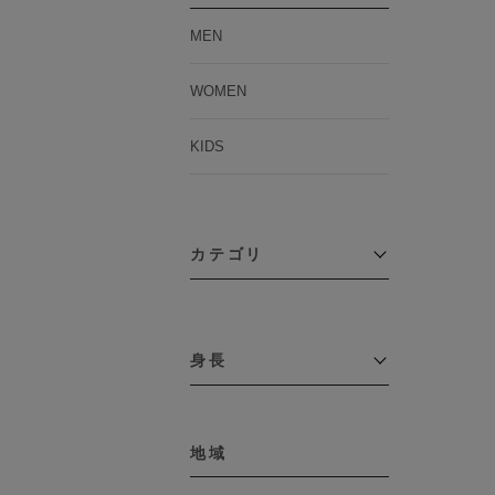
MEN
WOMEN
KIDS
カテゴリ
アウター
コーチジャケット
身長
コート
その他アウター
～109cm
ダウンジャケット
テーラードジャケット
地域
110cm～119cm
デニムジャケット