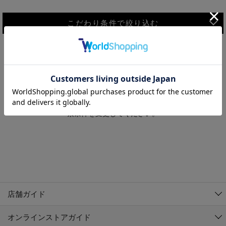
こだわり条件で絞り込む
MEN
WOMEN
アウター
検索条件に該当するコーディネートが見つかりませんでした。 検
KIDS
索条件を変更してください。
コーチジャケット
～109cm
コート
110cm～119cm
北海道
その他アウター
120cm～129cm
ダウンジャケット
東北
アルティモール東神楽店
130cm～139cm
テーラードジャケット
イオン札幌西岡店
関東
銀河モール花巻店
140cm～149cm
店舗ガイド
デニムジャケット
イオンタウン南陽店
150cm～159cm
中部
ジョイフル本田千代田店
オンラインストアガイド
ベスト
ガーラタウン青森店
160cm～169cm