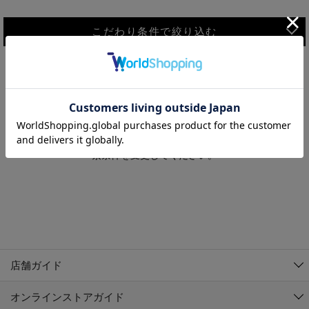
こだわり条件で絞り込む
MEN
WOMEN
アウター
検索条件に該当するコーディネートが見つかりませんでした。 検
KIDS
索条件を変更してください。
コーチジャケット
～109cm
コート
110cm～119cm
北海道
その他アウター
120cm～129cm
ダウンジャケット
東北
アルティモール東神楽店
130cm～139cm
テーラードジャケット
イオン札幌西岡店
関東
銀河モール花巻店
140cm～149cm
店舗ガイド
デニムジャケット
イオンタウン南陽店
150cm～159cm
中部
ジョイフル本田千代田店
オンラインストアガイド
ベスト
ガーラタウン青森店
160cm～169cm