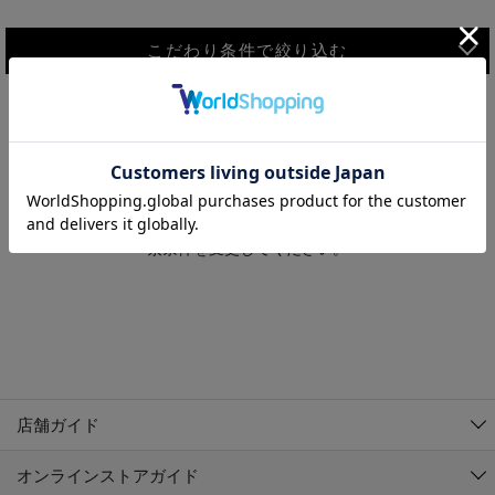
こだわり条件で絞り込む
MEN
WOMEN
アウター
検索条件に該当するコーディネートが見つかりませんでした。 検
KIDS
索条件を変更してください。
コーチジャケット
～109cm
コート
110cm～119cm
北海道
その他アウター
120cm～129cm
ダウンジャケット
東北
アルティモール東神楽店
130cm～139cm
テーラードジャケット
イオン札幌西岡店
関東
銀河モール花巻店
140cm～149cm
店舗ガイド
デニムジャケット
イオンタウン南陽店
150cm～159cm
中部
ジョイフル本田千代田店
オンラインストアガイド
ベスト
ガーラタウン青森店
160cm～169cm