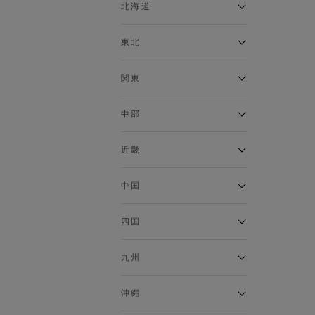
ベスト
北海道
120cm～129cm
マウンテンパーカー・ウィン
ドブレーカー
アルティモール東神楽店
東北
130cm～139cm
イオン札幌西岡店
トップス
銀河モール花巻店
関東
140cm～149cm
カーディガン
イオンタウン南陽店
キャミソール・タンクトップ
ジョイフル本田千代田店
ガーラタウン青森店
中部
スウェット・トレーナー
150cm～159cm
イオン栃木店
イオン米沢店
タンクトップ
ギャラリエアピタ知立店
MINANO分倍河原店
近畿
ニット・セーター
160cm～169cm
イオンタウン大垣店
ガーデン前橋店
パーカー
エコール・リラ店
半田インター店
中国
ベスト・ジレ
イオンモール下妻店
170cm～179cm
フレスポ福知山店
エアポートウォーク名古屋店
ポロシャツ
MEGAドン・キホーテUNY佐
Pモール藤田店
エスタ和田山店
四国
五分袖・七分袖Tシャツ
原東店
イオンタウン刈谷店
180cm～189cm
フジグラン三原店
五分袖・七分袖シャツ
イオンモール東員
イオンタウンふじみ野店
ラグーナテンボス蒲郡店
パワーセンター高知店
ゆめタウン益田店
九州
長袖Tシャツ
バザールタウン篠山店
190cm～
ザ・マーケットプレイス川越
バロー刈谷店
フジグラン北島店
長袖シャツ
総社
的場店
ミ・ナーラ店
イオンモール三光店
NAVYららぽーと沼津
半袖Tシャツ
高知インター北川添
沖縄
東岡山
川崎DICE店
セブンパーク天美店
フレスポ鳥栖店
半袖シャツ
NAVY イオンモール豊川
イオンモール今治新都市