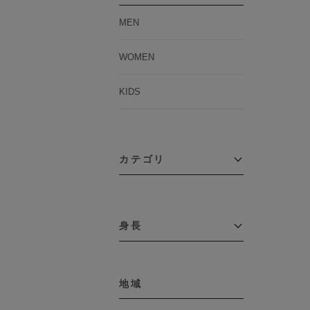
MEN
WOMEN
KIDS
カテゴリ
アウター
コーチジャケット
身長
コート
その他アウター
～109cm
ダウンジャケット
テーラードジャケット
地域
110cm～119cm
デニムジャケット