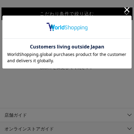
こだわり条件で絞り込む
MEN
WOMEN
アウター
検索条件に該当するコーディネートが見つかりませんでした。 検
KIDS
索条件を変更してください。
コーチジャケット
～109cm
コート
110cm～119cm
北海道
その他アウター
120cm～129cm
ダウンジャケット
東北
アルティモール東神楽店
130cm～139cm
テーラードジャケット
イオン札幌西岡店
関東
銀河モール花巻店
140cm～149cm
店舗ガイド
デニムジャケット
イオンタウン南陽店
150cm～159cm
中部
ジョイフル本田千代田店
オンラインストアガイド
ベスト
ガーラタウン青森店
160cm～169cm