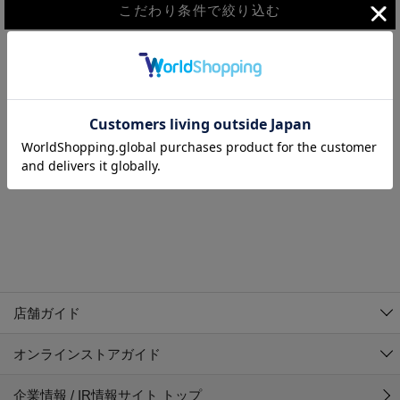
こだわり条件で絞り込む
MEN
WOMEN
アウター
検索条件に該当するコーディネートが見つかりませんでした。 検
KIDS
索条件を変更してください。
コーチジャケット
～109cm
コート
110cm～119cm
北海道
その他アウター
120cm～129cm
ダウンジャケット
東北
アルティモール東神楽店
130cm～139cm
テーラードジャケット
イオン札幌西岡店
関東
銀河モール花巻店
140cm～149cm
店舗ガイド
デニムジャケット
イオンタウン南陽店
150cm～159cm
中部
ジョイフル本田千代田店
オンラインストアガイド
ベスト
ガーラタウン青森店
160cm～169cm
イオン栃木店
近畿
ギャラリエアピタ知立店
マウンテンパーカー・ウィンドブレーカー
企業情報 / IR情報サイト トップ
イオン米沢店
170cm～179cm