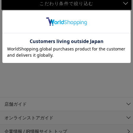
こだわり条件で絞り込む
MEN
WOMEN
アウター
検索条件に該当するコーディネートが見つかりませんでした。 検
KIDS
索条件を変更してください。
コーチジャケット
～109cm
コート
110cm～119cm
北海道
その他アウター
120cm～129cm
ダウンジャケット
東北
アルティモール東神楽店
130cm～139cm
テーラードジャケット
イオン札幌西岡店
関東
銀河モール花巻店
140cm～149cm
店舗ガイド
デニムジャケット
イオンタウン南陽店
150cm～159cm
中部
ジョイフル本田千代田店
オンラインストアガイド
ベスト
ガーラタウン青森店
160cm～169cm
イオン栃木店
近畿
ギャラリエアピタ知立店
マウンテンパーカー・ウィンドブレーカー
企業情報 / IR情報サイト トップ
イオン米沢店
170cm～179cm