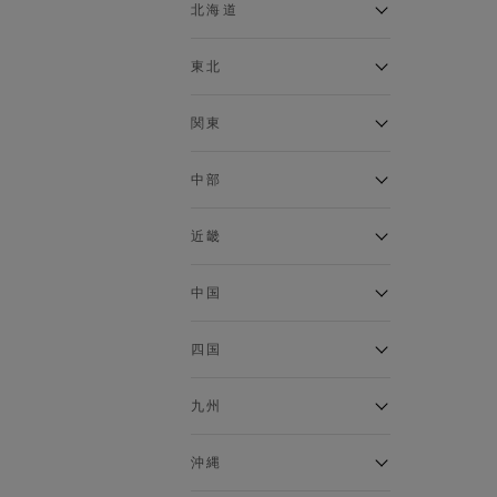
ベスト
北海道
120cm～129cm
マウンテンパーカー・ウィン
ドブレーカー
アルティモール東神楽店
東北
130cm～139cm
イオン札幌西岡店
トップス
銀河モール花巻店
関東
140cm～149cm
カーディガン
イオンタウン南陽店
キャミソール・タンクトップ
ジョイフル本田千代田店
ガーラタウン青森店
中部
スウェット・トレーナー
150cm～159cm
イオン栃木店
イオン米沢店
タンクトップ
ギャラリエアピタ知立店
MINANO分倍河原店
近畿
ニット・セーター
160cm～169cm
イオンタウン大垣店
ガーデン前橋店
パーカー
エコール・リラ店
半田インター店
中国
ベスト・ジレ
イオンモール下妻店
170cm～179cm
フレスポ福知山店
エアポートウォーク名古屋店
ポロシャツ
MEGAドン・キホーテUNY佐
Pモール藤田店
エスタ和田山店
四国
五分袖・七分袖Tシャツ
原東店
イオンタウン刈谷店
180cm～189cm
フジグラン三原店
五分袖・七分袖シャツ
イオンモール東員
イオンタウンふじみ野店
ラグーナテンボス蒲郡店
パワーセンター高知店
ゆめタウン益田店
九州
長袖Tシャツ
バザールタウン篠山店
190cm～
ザ・マーケットプレイス川越
バロー刈谷店
フジグラン北島店
長袖シャツ
総社
的場店
ミ・ナーラ店
イオンモール三光店
NAVYららぽーと沼津
半袖Tシャツ
高知インター北川添
沖縄
東岡山
川崎DICE店
セブンパーク天美店
フレスポ鳥栖店
半袖シャツ
NAVY イオンモール豊川
イオンモール今治新都市