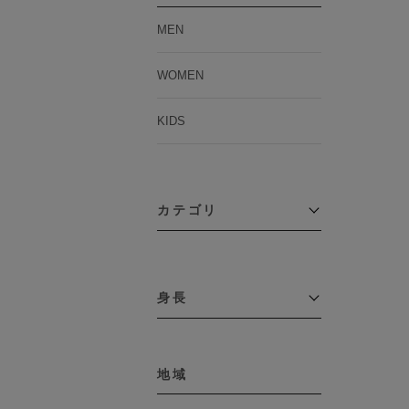
MEN
WOMEN
KIDS
カテゴリ
アウター
コーチジャケット
身長
コート
その他アウター
～109cm
ダウンジャケット
テーラードジャケット
地域
110cm～119cm
デニムジャケット