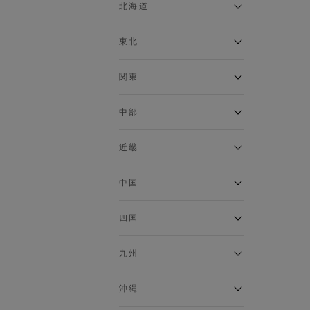
ベスト
北海道
120cm～129cm
マウンテンパーカー・ウィン
ドブレーカー
アルティモール東神楽店
東北
130cm～139cm
イオン札幌西岡店
トップス
銀河モール花巻店
関東
140cm～149cm
カーディガン
イオンタウン南陽店
キャミソール・タンクトップ
ジョイフル本田千代田店
ガーラタウン青森店
中部
スウェット・トレーナー
150cm～159cm
イオン栃木店
イオン米沢店
タンクトップ
ギャラリエアピタ知立店
MINANO分倍河原店
近畿
ニット・セーター
160cm～169cm
イオンタウン大垣店
ガーデン前橋店
パーカー
エコール・リラ店
半田インター店
中国
ベスト・ジレ
イオンモール下妻店
170cm～179cm
フレスポ福知山店
エアポートウォーク名古屋店
ポロシャツ
MEGAドン・キホーテUNY佐
Pモール藤田店
エスタ和田山店
四国
五分袖・七分袖Tシャツ
原東店
イオンタウン刈谷店
180cm～189cm
フジグラン三原店
五分袖・七分袖シャツ
イオンモール東員
イオンタウンふじみ野店
ラグーナテンボス蒲郡店
パワーセンター高知店
ゆめタウン益田店
九州
長袖Tシャツ
バザールタウン篠山店
190cm～
ザ・マーケットプレイス川越
バロー刈谷店
フジグラン北島店
長袖シャツ
総社
的場店
ミ・ナーラ店
イオンモール三光店
NAVYららぽーと沼津
半袖Tシャツ
高知インター北川添
沖縄
東岡山
川崎DICE店
セブンパーク天美店
フレスポ鳥栖店
半袖シャツ
NAVY イオンモール豊川
イオンモール今治新都市