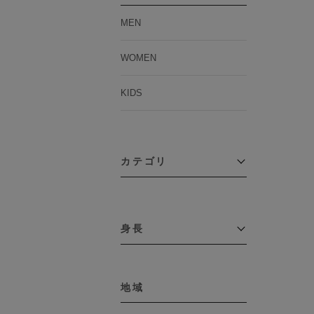
MEN
WOMEN
KIDS
カテゴリ
アウター
コーチジャケット
身長
コート
その他アウター
～109cm
ダウンジャケット
テーラードジャケット
地域
110cm～119cm
デニムジャケット