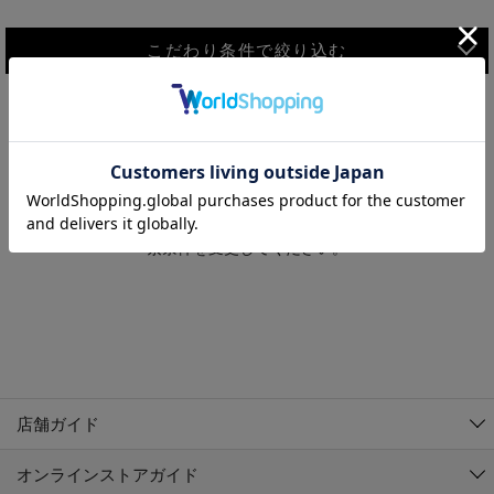
こだわり条件で絞り込む
MEN
WOMEN
アウター
検索条件に該当するコーディネートが見つかりませんでした。 検
KIDS
索条件を変更してください。
コーチジャケット
～109cm
コート
110cm～119cm
北海道
その他アウター
120cm～129cm
ダウンジャケット
東北
アルティモール東神楽店
130cm～139cm
テーラードジャケット
イオン札幌西岡店
関東
銀河モール花巻店
140cm～149cm
店舗ガイド
デニムジャケット
イオンタウン南陽店
150cm～159cm
中部
ジョイフル本田千代田店
オンラインストアガイド
ベスト
ガーラタウン青森店
160cm～169cm