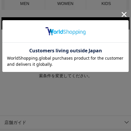
MEN
WOMEN
KIDS
こだわり条件で絞り込む
MEN
WOMEN
アウター
検索条件に該当するコーディネートが見つかりませんでした。 検
KIDS
索条件を変更してください。
コーチジャケット
～109cm
コート
110cm～119cm
北海道
その他アウター
120cm～129cm
ダウンジャケット
東北
アルティモール東神楽店
130cm～139cm
テーラードジャケット
イオン札幌西岡店
関東
銀河モール花巻店
140cm～149cm
店舗ガイド
デニムジャケット
イオンタウン南陽店
150cm～159cm