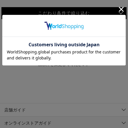
こだわり条件で絞り込む
MEN
WOMEN
アウター
検索条件に該当するコーディネートが見つかりませんでした。 検
KIDS
索条件を変更してください。
コーチジャケット
～109cm
コート
110cm～119cm
北海道
その他アウター
120cm～129cm
ダウンジャケット
東北
アルティモール東神楽店
130cm～139cm
テーラードジャケット
イオン札幌西岡店
関東
銀河モール花巻店
140cm～149cm
店舗ガイド
デニムジャケット
イオンタウン南陽店
150cm～159cm
中部
ジョイフル本田千代田店
オンラインストアガイド
ベスト
ガーラタウン青森店
160cm～169cm