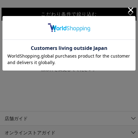
こだわり条件で絞り込む
MEN
WOMEN
アウター
検索条件に該当するコーディネートが見つかりませんでした。 検
KIDS
索条件を変更してください。
コーチジャケット
～109cm
コート
110cm～119cm
北海道
その他アウター
120cm～129cm
ダウンジャケット
東北
アルティモール東神楽店
130cm～139cm
テーラードジャケット
イオン札幌西岡店
関東
銀河モール花巻店
140cm～149cm
店舗ガイド
デニムジャケット
イオンタウン南陽店
150cm～159cm
中部
ジョイフル本田千代田店
オンラインストアガイド
ベスト
ガーラタウン青森店
160cm～169cm