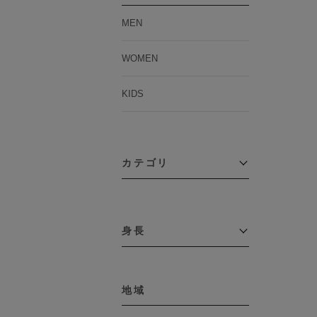
MEN
WOMEN
KIDS
カテゴリ
アウター
コーチジャケット
身長
コート
その他アウター
～109cm
ダウンジャケット
テーラードジャケット
地域
110cm～119cm
デニムジャケット