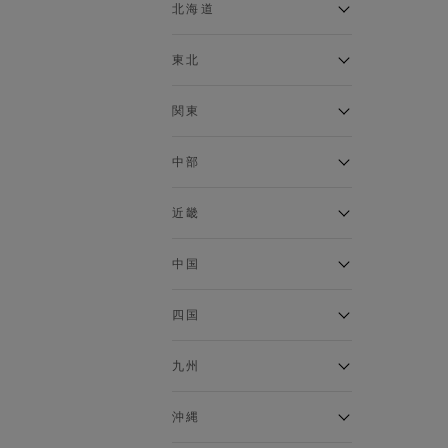
ベスト
北海道
120cm～129cm
マウンテンパーカー・ウィン
ドブレーカー
アルティモール東神楽店
東北
130cm～139cm
イオン札幌西岡店
トップス
銀河モール花巻店
関東
140cm～149cm
カーディガン
イオンタウン南陽店
キャミソール・タンクトップ
ジョイフル本田千代田店
ガーラタウン青森店
中部
スウェット・トレーナー
150cm～159cm
イオン栃木店
イオン米沢店
タンクトップ
ギャラリエアピタ知立店
MINANO分倍河原店
近畿
ニット・セーター
160cm～169cm
イオンタウン大垣店
ガーデン前橋店
パーカー
エコール・リラ店
半田インター店
中国
ベスト・ジレ
イオンモール下妻店
170cm～179cm
フレスポ福知山店
エアポートウォーク名古屋店
ポロシャツ
MEGAドン・キホーテUNY佐
Pモール藤田店
エスタ和田山店
四国
五分袖・七分袖Tシャツ
原東店
イオンタウン刈谷店
180cm～189cm
フジグラン三原店
五分袖・七分袖シャツ
イオンモール東員
イオンタウンふじみ野店
ラグーナテンボス蒲郡店
パワーセンター高知店
ゆめタウン益田店
九州
長袖Tシャツ
バザールタウン篠山店
190cm～
ザ・マーケットプレイス川越
バロー刈谷店
フジグラン北島店
長袖シャツ
総社
的場店
ミ・ナーラ店
イオンモール三光店
NAVYららぽーと沼津
半袖Tシャツ
高知インター北川添
沖縄
東岡山
川崎DICE店
セブンパーク天美店
フレスポ鳥栖店
半袖シャツ
NAVY イオンモール豊川
イオンモール今治新都市