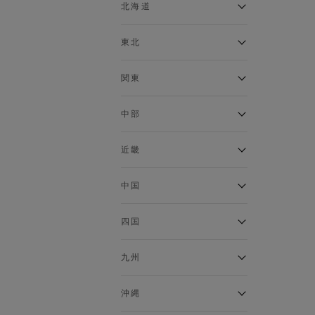
ベスト
北海道
120cm～129cm
マウンテンパーカー・ウィン
ドブレーカー
アルティモール東神楽店
東北
130cm～139cm
イオン札幌西岡店
トップス
銀河モール花巻店
関東
140cm～149cm
カーディガン
イオンタウン南陽店
キャミソール・タンクトップ
ジョイフル本田千代田店
ガーラタウン青森店
中部
スウェット・トレーナー
150cm～159cm
イオン栃木店
イオン米沢店
タンクトップ
ギャラリエアピタ知立店
MINANO分倍河原店
近畿
ニット・セーター
160cm～169cm
イオンタウン大垣店
ガーデン前橋店
パーカー
エコール・リラ店
半田インター店
中国
ベスト・ジレ
イオンモール下妻店
170cm～179cm
フレスポ福知山店
エアポートウォーク名古屋店
ポロシャツ
MEGAドン・キホーテUNY佐
Pモール藤田店
エスタ和田山店
四国
五分袖・七分袖Tシャツ
原東店
イオンタウン刈谷店
180cm～189cm
フジグラン三原店
五分袖・七分袖シャツ
イオンモール東員
イオンタウンふじみ野店
ラグーナテンボス蒲郡店
パワーセンター高知店
ゆめタウン益田店
九州
長袖Tシャツ
バザールタウン篠山店
190cm～
ザ・マーケットプレイス川越
バロー刈谷店
フジグラン北島店
長袖シャツ
総社
的場店
ミ・ナーラ店
イオンモール三光店
NAVYららぽーと沼津
半袖Tシャツ
高知インター北川添
沖縄
東岡山
川崎DICE店
セブンパーク天美店
フレスポ鳥栖店
半袖シャツ
NAVY イオンモール豊川
イオンモール今治新都市