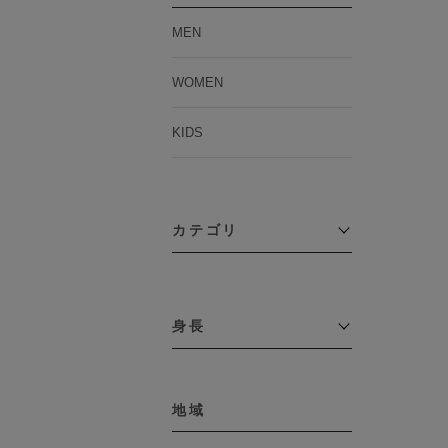
MEN
WOMEN
KIDS
カテゴリ
アウター
コーチジャケット
身長
コート
その他アウター
～109cm
ダウンジャケット
テーラードジャケット
地域
110cm～119cm
デニムジャケット