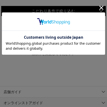
こだわり条件で絞り込む
MEN
WOMEN
アウター
検索条件に該当するコーディネートが見つかりませんでした。 検
KIDS
索条件を変更してください。
コーチジャケット
～109cm
コート
110cm～119cm
北海道
その他アウター
120cm～129cm
ダウンジャケット
東北
アルティモール東神楽店
130cm～139cm
テーラードジャケット
イオン札幌西岡店
関東
銀河モール花巻店
140cm～149cm
店舗ガイド
デニムジャケット
イオンタウン南陽店
150cm～159cm
中部
ジョイフル本田千代田店
オンラインストアガイド
ベスト
ガーラタウン青森店
160cm～169cm