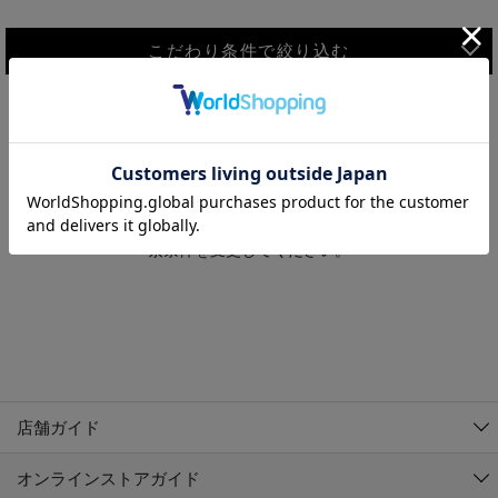
こだわり条件で絞り込む
MEN
WOMEN
アウター
検索条件に該当するコーディネートが見つかりませんでした。 検
KIDS
索条件を変更してください。
コーチジャケット
～109cm
コート
110cm～119cm
北海道
その他アウター
120cm～129cm
ダウンジャケット
東北
アルティモール東神楽店
130cm～139cm
テーラードジャケット
イオン札幌西岡店
関東
銀河モール花巻店
140cm～149cm
店舗ガイド
デニムジャケット
イオンタウン南陽店
150cm～159cm
中部
ジョイフル本田千代田店
オンラインストアガイド
ベスト
ガーラタウン青森店
160cm～169cm