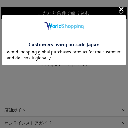
こだわり条件で絞り込む
MEN
WOMEN
アウター
検索条件に該当するコーディネートが見つかりませんでした。 検
KIDS
索条件を変更してください。
コーチジャケット
～109cm
コート
110cm～119cm
北海道
その他アウター
120cm～129cm
ダウンジャケット
東北
アルティモール東神楽店
130cm～139cm
テーラードジャケット
イオン札幌西岡店
関東
銀河モール花巻店
140cm～149cm
店舗ガイド
デニムジャケット
イオンタウン南陽店
150cm～159cm
中部
ジョイフル本田千代田店
オンラインストアガイド
ベスト
ガーラタウン青森店
160cm～169cm