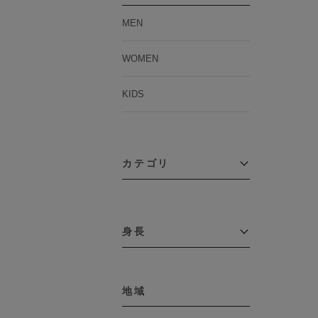
MEN
WOMEN
KIDS
カテゴリ
アウター
コーチジャケット
身長
コート
その他アウター
～109cm
ダウンジャケット
テーラードジャケット
地域
110cm～119cm
デニムジャケット