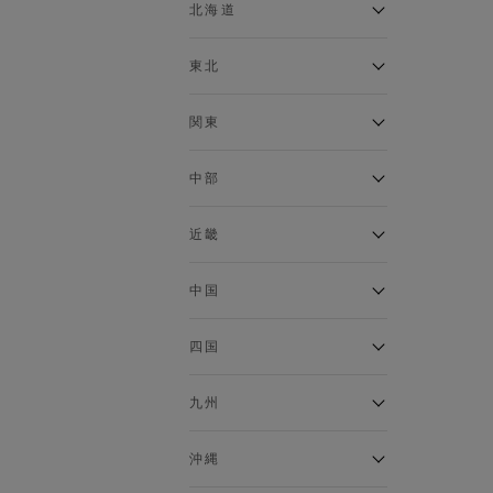
ベスト
北海道
120cm～129cm
マウンテンパーカー・ウィン
ドブレーカー
アルティモール東神楽店
東北
130cm～139cm
イオン札幌西岡店
トップス
銀河モール花巻店
関東
140cm～149cm
カーディガン
イオンタウン南陽店
キャミソール・タンクトップ
ジョイフル本田千代田店
ガーラタウン青森店
中部
スウェット・トレーナー
150cm～159cm
イオン栃木店
イオン米沢店
タンクトップ
ギャラリエアピタ知立店
MINANO分倍河原店
近畿
ニット・セーター
160cm～169cm
イオンタウン大垣店
ガーデン前橋店
パーカー
エコール・リラ店
半田インター店
中国
ベスト・ジレ
イオンモール下妻店
170cm～179cm
フレスポ福知山店
エアポートウォーク名古屋店
ポロシャツ
MEGAドン・キホーテUNY佐
Pモール藤田店
エスタ和田山店
四国
五分袖・七分袖Tシャツ
原東店
イオンタウン刈谷店
180cm～189cm
フジグラン三原店
五分袖・七分袖シャツ
イオンモール東員
イオンタウンふじみ野店
ラグーナテンボス蒲郡店
パワーセンター高知店
ゆめタウン益田店
九州
長袖Tシャツ
バザールタウン篠山店
190cm～
ザ・マーケットプレイス川越
バロー刈谷店
フジグラン北島店
長袖シャツ
総社
的場店
ミ・ナーラ店
イオンモール三光店
NAVYららぽーと沼津
半袖Tシャツ
高知インター北川添
沖縄
東岡山
川崎DICE店
セブンパーク天美店
フレスポ鳥栖店
半袖シャツ
NAVY イオンモール豊川
イオンモール今治新都市