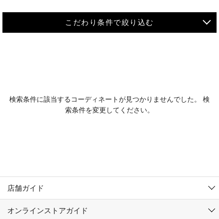
こだわり条件で絞り込む
MEN
WOMEN
アウター
検索条件に該当するコーディネートが見つかりませんでした。 検
KIDS
索条件を変更してください。
コーチジャケット
～109cm
コート
110cm～119cm
北海道
その他アウター
120cm～129cm
ダウンジャケット
東北
アルティモール東神楽店
130cm～139cm
テーラードジャケット
イオン札幌西岡店
関東
銀河モール花巻店
140cm～149cm
店舗ガイド
デニムジャケット
イオンタウン南陽店
150cm～159cm
中部
ジョイフル本田千代田店
オンラインストアガイド
ベスト
ガーラタウン青森店
160cm～169cm