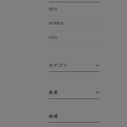
MEN
WOMEN
KIDS
カテゴリ
アウター
コーチジャケット
身長
コート
その他アウター
～109cm
ダウンジャケット
テーラードジャケット
地域
110cm～119cm
デニムジャケット