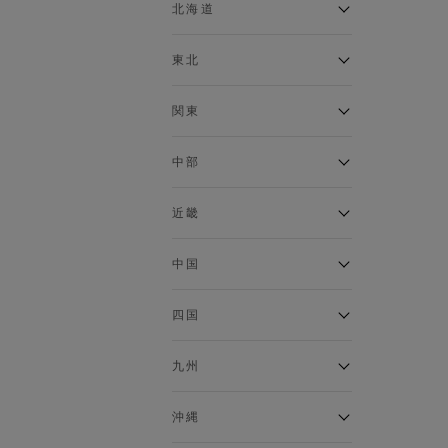
ベスト
北海道
120cm～129cm
マウンテンパーカー・ウィン
ドブレーカー
アルティモール東神楽店
東北
130cm～139cm
イオン札幌西岡店
トップス
銀河モール花巻店
関東
140cm～149cm
カーディガン
イオンタウン南陽店
キャミソール・タンクトップ
ジョイフル本田千代田店
ガーラタウン青森店
中部
スウェット・トレーナー
150cm～159cm
イオン栃木店
イオン米沢店
タンクトップ
ギャラリエアピタ知立店
MINANO分倍河原店
近畿
ニット・セーター
160cm～169cm
イオンタウン大垣店
ガーデン前橋店
パーカー
エコール・リラ店
半田インター店
中国
ベスト・ジレ
イオンモール下妻店
170cm～179cm
フレスポ福知山店
エアポートウォーク名古屋店
ポロシャツ
MEGAドン・キホーテUNY佐
Pモール藤田店
エスタ和田山店
四国
五分袖・七分袖Tシャツ
原東店
イオンタウン刈谷店
180cm～189cm
フジグラン三原店
五分袖・七分袖シャツ
イオンモール東員
イオンタウンふじみ野店
ラグーナテンボス蒲郡店
パワーセンター高知店
ゆめタウン益田店
九州
長袖Tシャツ
バザールタウン篠山店
190cm～
ザ・マーケットプレイス川越
バロー刈谷店
フジグラン北島店
長袖シャツ
総社
的場店
ミ・ナーラ店
イオンモール三光店
NAVYららぽーと沼津
半袖Tシャツ
高知インター北川添
沖縄
東岡山
川崎DICE店
セブンパーク天美店
フレスポ鳥栖店
半袖シャツ
NAVY イオンモール豊川
イオンモール今治新都市