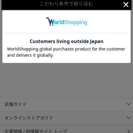
こだわり条件で絞り込む
MEN
WOMEN
アウター
検索条件に該当するコーディネートが見つかりませんでした。 検
KIDS
索条件を変更してください。
コーチジャケット
～109cm
コート
110cm～119cm
北海道
その他アウター
120cm～129cm
ダウンジャケット
東北
アルティモール東神楽店
130cm～139cm
テーラードジャケット
イオン札幌西岡店
関東
銀河モール花巻店
140cm～149cm
店舗ガイド
デニムジャケット
イオンタウン南陽店
150cm～159cm
中部
ジョイフル本田千代田店
オンラインストアガイド
ベスト
ガーラタウン青森店
160cm～169cm
イオン栃木店
近畿
ギャラリエアピタ知立店
マウンテンパーカー・ウィンドブレーカー
企業情報 / IR情報サイト トップ
イオン米沢店
170cm～179cm