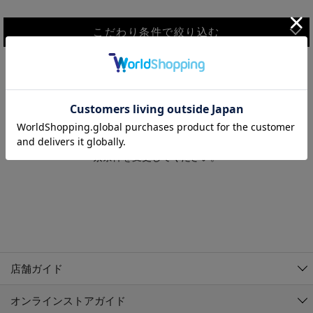
こだわり条件で絞り込む
MEN
WOMEN
アウター
検索条件に該当するコーディネートが見つかりませんでした。 検
KIDS
索条件を変更してください。
コーチジャケット
～109cm
コート
110cm～119cm
北海道
その他アウター
120cm～129cm
ダウンジャケット
東北
アルティモール東神楽店
130cm～139cm
テーラードジャケット
イオン札幌西岡店
関東
銀河モール花巻店
140cm～149cm
店舗ガイド
デニムジャケット
イオンタウン南陽店
150cm～159cm
中部
ジョイフル本田千代田店
オンラインストアガイド
ベスト
ガーラタウン青森店
160cm～169cm