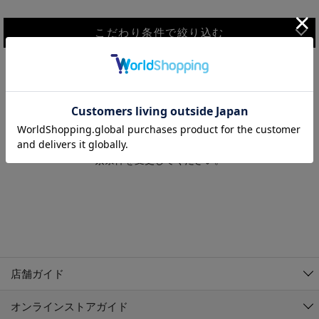
こだわり条件で絞り込む
MEN
WOMEN
アウター
検索条件に該当するコーディネートが見つかりませんでした。 検
KIDS
索条件を変更してください。
コーチジャケット
～109cm
コート
110cm～119cm
北海道
その他アウター
120cm～129cm
ダウンジャケット
東北
アルティモール東神楽店
130cm～139cm
テーラードジャケット
イオン札幌西岡店
関東
銀河モール花巻店
140cm～149cm
店舗ガイド
デニムジャケット
イオンタウン南陽店
150cm～159cm
中部
ジョイフル本田千代田店
オンラインストアガイド
ベスト
ガーラタウン青森店
160cm～169cm