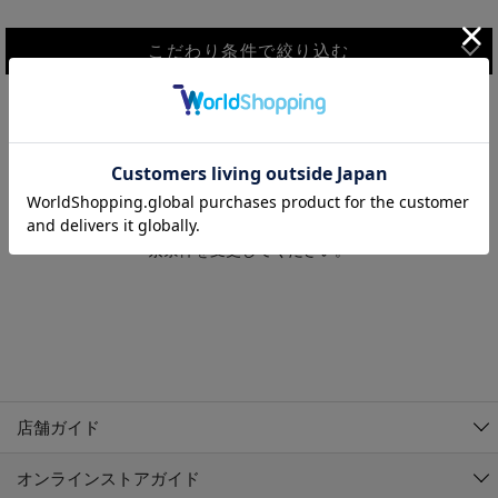
こだわり条件で絞り込む
MEN
WOMEN
アウター
検索条件に該当するコーディネートが見つかりませんでした。 検
KIDS
索条件を変更してください。
コーチジャケット
～109cm
コート
110cm～119cm
北海道
その他アウター
120cm～129cm
ダウンジャケット
東北
アルティモール東神楽店
130cm～139cm
テーラードジャケット
イオン札幌西岡店
関東
銀河モール花巻店
140cm～149cm
店舗ガイド
デニムジャケット
イオンタウン南陽店
150cm～159cm
中部
ジョイフル本田千代田店
オンラインストアガイド
ベスト
ガーラタウン青森店
160cm～169cm