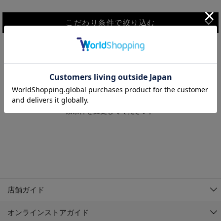
こだわり条件で絞り込む
MEN
WOMEN
アウター
検索条件に該当するコーディネートが見つかりませんでした。 検
KIDS
索条件を変更してください。
コーチジャケット
～109cm
コート
110cm～119cm
北海道
その他アウター
120cm～129cm
ダウンジャケット
東北
アルティモール東神楽店
130cm～139cm
テーラードジャケット
イオン札幌西岡店
関東
銀河モール花巻店
140cm～149cm
店舗ガイド
デニムジャケット
イオンタウン南陽店
150cm～159cm
中部
ジョイフル本田千代田店
オンラインストアガイド
ベスト
ガーラタウン青森店
160cm～169cm