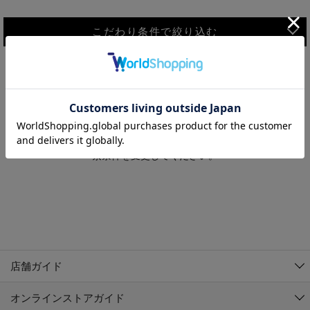
こだわり条件で絞り込む
MEN
WOMEN
アウター
検索条件に該当するコーディネートが見つかりませんでした。 検
KIDS
索条件を変更してください。
コーチジャケット
～109cm
コート
110cm～119cm
北海道
その他アウター
120cm～129cm
ダウンジャケット
東北
アルティモール東神楽店
130cm～139cm
テーラードジャケット
イオン札幌西岡店
関東
銀河モール花巻店
140cm～149cm
店舗ガイド
デニムジャケット
イオンタウン南陽店
150cm～159cm
中部
ジョイフル本田千代田店
オンラインストアガイド
ベスト
ガーラタウン青森店
160cm～169cm