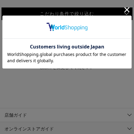
こだわり条件で絞り込む
MEN
WOMEN
アウター
検索条件に該当するコーディネートが見つかりませんでした。 検
KIDS
索条件を変更してください。
コーチジャケット
～109cm
コート
110cm～119cm
北海道
その他アウター
120cm～129cm
ダウンジャケット
東北
アルティモール東神楽店
130cm～139cm
テーラードジャケット
イオン札幌西岡店
関東
銀河モール花巻店
140cm～149cm
店舗ガイド
デニムジャケット
イオンタウン南陽店
150cm～159cm
中部
ジョイフル本田千代田店
オンラインストアガイド
ベスト
ガーラタウン青森店
160cm～169cm