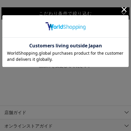
こだわり条件で絞り込む
MEN
WOMEN
アウター
検索条件に該当するコーディネートが見つかりませんでした。 検
KIDS
索条件を変更してください。
コーチジャケット
～109cm
コート
110cm～119cm
北海道
その他アウター
120cm～129cm
ダウンジャケット
東北
アルティモール東神楽店
130cm～139cm
テーラードジャケット
イオン札幌西岡店
関東
銀河モール花巻店
140cm～149cm
店舗ガイド
デニムジャケット
イオンタウン南陽店
150cm～159cm
中部
ジョイフル本田千代田店
オンラインストアガイド
ベスト
ガーラタウン青森店
160cm～169cm