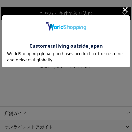
こだわり条件で絞り込む
MEN
WOMEN
アウター
検索条件に該当するコーディネートが見つかりませんでした。 検
KIDS
索条件を変更してください。
コーチジャケット
～109cm
コート
110cm～119cm
北海道
その他アウター
120cm～129cm
ダウンジャケット
東北
アルティモール東神楽店
130cm～139cm
テーラードジャケット
イオン札幌西岡店
関東
銀河モール花巻店
140cm～149cm
店舗ガイド
デニムジャケット
イオンタウン南陽店
150cm～159cm
中部
ジョイフル本田千代田店
オンラインストアガイド
ベスト
ガーラタウン青森店
160cm～169cm