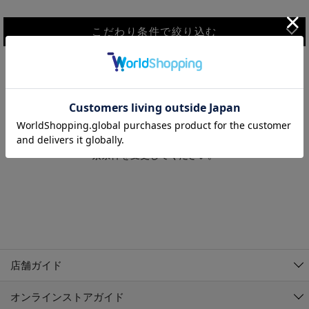
こだわり条件で絞り込む
MEN
WOMEN
アウター
検索条件に該当するコーディネートが見つかりませんでした。 検
KIDS
索条件を変更してください。
コーチジャケット
～109cm
コート
110cm～119cm
北海道
その他アウター
120cm～129cm
ダウンジャケット
東北
アルティモール東神楽店
130cm～139cm
テーラードジャケット
イオン札幌西岡店
関東
銀河モール花巻店
140cm～149cm
店舗ガイド
デニムジャケット
イオンタウン南陽店
150cm～159cm
中部
ジョイフル本田千代田店
オンラインストアガイド
ベスト
ガーラタウン青森店
160cm～169cm