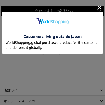
こだわり条件で絞り込む
MEN
WOMEN
アウター
検索条件に該当するコーディネートが見つかりませんでした。 検
KIDS
索条件を変更してください。
コーチジャケット
～109cm
コート
110cm～119cm
北海道
その他アウター
120cm～129cm
ダウンジャケット
東北
アルティモール東神楽店
130cm～139cm
テーラードジャケット
イオン札幌西岡店
関東
銀河モール花巻店
140cm～149cm
店舗ガイド
デニムジャケット
イオンタウン南陽店
150cm～159cm
中部
ジョイフル本田千代田店
オンラインストアガイド
ベスト
ガーラタウン青森店
160cm～169cm