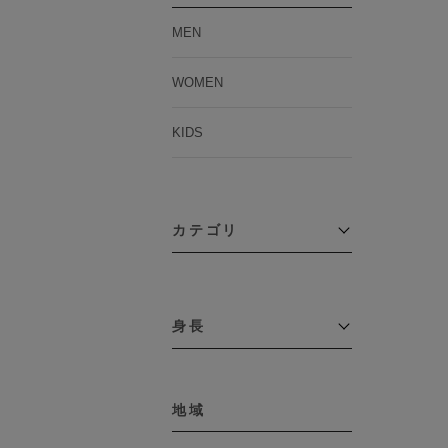
MEN
WOMEN
KIDS
カテゴリ
アウター
コーチジャケット
身長
コート
その他アウター
～109cm
ダウンジャケット
テーラードジャケット
地域
110cm～119cm
デニムジャケット