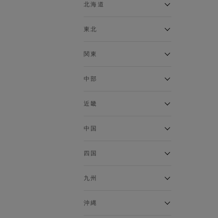
ベスト
北海道
120cm～129cm
マウンテンパーカー・ウィン
ドブレーカー
アルティモール東神楽店
東北
130cm～139cm
イオン札幌西岡店
トップス
銀河モール花巻店
関東
140cm～149cm
カーディガン
イオンタウン南陽店
キャミソール・タンクトップ
ジョイフル本田千代田店
ガーラタウン青森店
中部
スウェット・トレーナー
150cm～159cm
イオン栃木店
イオン米沢店
タンクトップ
ギャラリエアピタ知立店
MINANO分倍河原店
近畿
ニット・セーター
160cm～169cm
イオンタウン大垣店
ガーデン前橋店
パーカー
エコール・リラ店
半田インター店
中国
ベスト・ジレ
イオンモール下妻店
170cm～179cm
フレスポ福知山店
エアポートウォーク名古屋店
ポロシャツ
MEGAドン・キホーテUNY佐
Pモール藤田店
エスタ和田山店
四国
五分袖・七分袖Tシャツ
原東店
イオンタウン刈谷店
180cm～189cm
フジグラン三原店
五分袖・七分袖シャツ
イオンモール東員
イオンタウンふじみ野店
ラグーナテンボス蒲郡店
パワーセンター高知店
ゆめタウン益田店
九州
長袖Tシャツ
バザールタウン篠山店
190cm～
ザ・マーケットプレイス川越
バロー刈谷店
フジグラン北島店
長袖シャツ
総社
的場店
ミ・ナーラ店
イオンモール三光店
NAVYららぽーと沼津
半袖Tシャツ
高知インター北川添
沖縄
東岡山
川崎DICE店
セブンパーク天美店
フレスポ鳥栖店
半袖シャツ
NAVY イオンモール豊川
イオンモール今治新都市