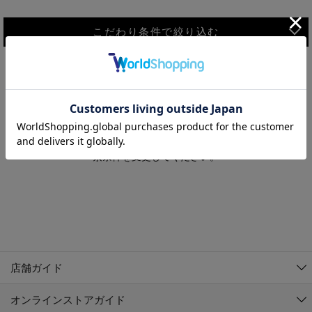
こだわり条件で絞り込む
MEN
WOMEN
アウター
検索条件に該当するコーディネートが見つかりませんでした。 検
KIDS
索条件を変更してください。
コーチジャケット
～109cm
コート
110cm～119cm
北海道
その他アウター
120cm～129cm
ダウンジャケット
東北
アルティモール東神楽店
130cm～139cm
テーラードジャケット
イオン札幌西岡店
関東
銀河モール花巻店
140cm～149cm
店舗ガイド
デニムジャケット
イオンタウン南陽店
150cm～159cm
中部
ジョイフル本田千代田店
オンラインストアガイド
ベスト
ガーラタウン青森店
160cm～169cm