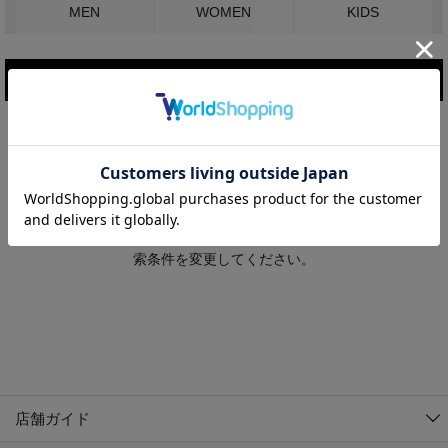
MEN
WOMEN
KIDS
こだわり条件で絞り込む
MEN
WOMEN
アウター
検索条件に該当するコーディネートが見つかりませんでした。 検
KIDS
索条件を変更してください。
コーチジャケット
～109cm
コート
110cm～119cm
北海道
その他アウター
120cm～129cm
ダウンジャケット
東北
アルティモール東神楽店
130cm～139cm
テーラードジャケット
イオン札幌西岡店
関東
銀河モール花巻店
140cm～149cm
店舗ガイド
デニムジャケット
イオンタウン南陽店
150cm～159cm